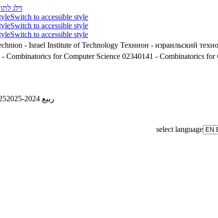
דלג לתוכ
tyle
Switch to accessible style
tyle
Switch to accessible style
tyle
Switch to accessible style
chnion - Israel Institute of Technology
Технион - израильский техн
02340141 - Combinatorics for Computer Science
02340141 - Combinatorics for
25
ربيع 2024-2025
select language