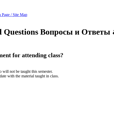
 Page / Site Map
d Questions
Вопросы и Ответы
ment for attending class?
o will not be taught this semester.
 date with the material taught in class.