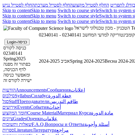
ן
דלג לתפריט
החלף לסטייל מקצוע
החלף לסטייל מערכת
החלף לסטייל נגיש
Skip to content
Skip to menu
Switch to course style
Switch to system s
Skip to content
Skip to menu
Switch to course style
Switch to system s
Skip to content
Skip to menu
Switch to course style
Switch to system s
הטכניון - מכון טכנולוגי לישראל
Te
02340141 - קומבינטוריקה למדעי המחשב
כניסה-Login
כניסה לקורס
02340141
Spring2025
אביב 2024-2025
Spring 2024-2025
Весна 2024-20
כפתור זה מפנה
לדף הכניסה,
ומאפשר כניסה
ישירה לקורס זה
הודעות
Announcements
Сообщения
اعلانات
סילבוס
Syllabus
Силабус
خطة الدورة
סגל
Staff
Преподаватели
طاقم التدريس
אירועים
Events
События
أحداث
חומר המקצוע
Course Material
Материал Курса
مادة الدورة
ציונים
Grades
Оценки
علامات
שאלות ותשובות
F.A.Q.
Вопросы и Ответы
أسئلة وأجوبة
ספרות
Literature
Литература
مراجع