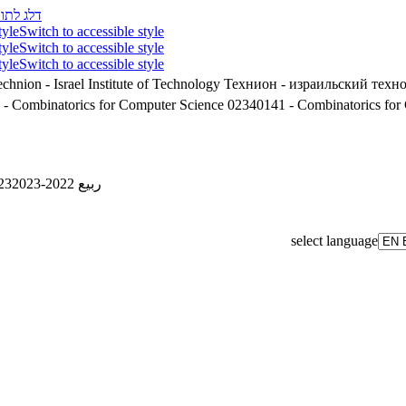
דלג לתוכ
tyle
Switch to accessible style
tyle
Switch to accessible style
tyle
Switch to accessible style
chnion - Israel Institute of Technology
Технион - израильский техн
02340141 - Combinatorics for Computer Science
02340141 - Combinatorics for
23
ربيع 2022-2023
select language