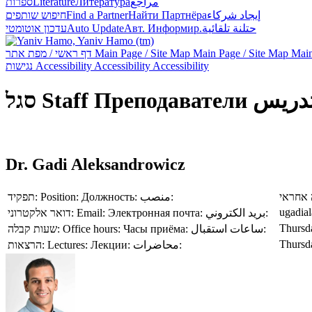
ספרות
Literature
Литература
مراجع
חיפוש שותפים
Find a Partner
Найти Партнёра
إيجاد شركاء
עדכון אוטומטי
Auto Update
Авт. Информир.
حتلنة تلقائية
דף ראשי / מפת אתר
Main Page / Site Map
Main Page / Site Map
Main
נגישות
Accessibility
Accessibility
Accessibility
סגל
Staff
Преподаватели
تدريس
Dr. Gadi Aleksandrowicz
תפקיד:
Position:
Должность:
منصب:
אחראי
ugadia
דואר אלקטרוני:
Email:
Электронная почта:
بريد الكتروني:
Thursd
שעות קבלה:
Office hours:
Часы приёма:
ساعات استقبال:
Thursd
הרצאות:
Lectures:
Лекции:
محاضرات: