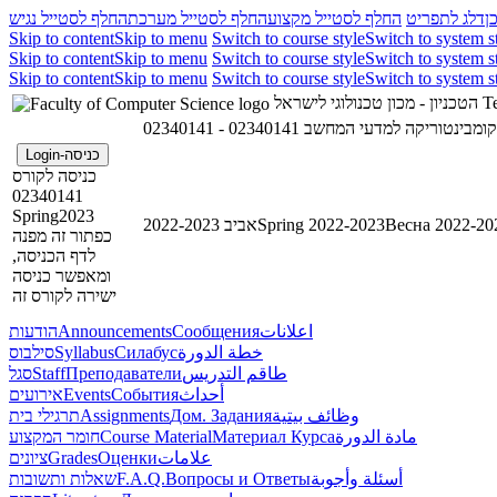
ן
דלג לתפריט
החלף לסטייל מקצוע
החלף לסטייל מערכת
החלף לסטייל נגיש
Skip to content
Skip to menu
Switch to course style
Switch to system s
Skip to content
Skip to menu
Switch to course style
Switch to system s
Skip to content
Skip to menu
Switch to course style
Switch to system s
הטכניון - מכון טכנולוגי לישראל
Te
02340141 - קומבינטוריקה למדעי המחשב
כניסה-Login
כניסה לקורס
02340141
Spring2023
אביב 2022-2023
Spring 2022-2023
Весна 2022-20
כפתור זה מפנה
לדף הכניסה,
ומאפשר כניסה
ישירה לקורס זה
הודעות
Announcements
Сообщения
اعلانات
סילבוס
Syllabus
Силабус
خطة الدورة
סגל
Staff
Преподаватели
طاقم التدريس
אירועים
Events
События
أحداث
תרגילי בית
Assignments
Дом. Задания
وظائف بيتية
חומר המקצוע
Course Material
Материал Курса
مادة الدورة
ציונים
Grades
Оценки
علامات
שאלות ותשובות
F.A.Q.
Вопросы и Ответы
أسئلة وأجوبة