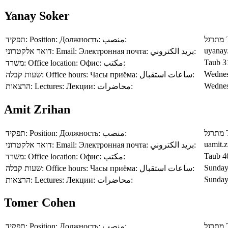
Yanay Soker
תפקיד:
Position:
Должность:
منصب:
מתרגל
uyanay.
דואר אלקטרוני:
Email:
Электронная почта:
بريد الكتروني:
Taub 3
משרד:
Office location:
Офис:
مكتب:
Wednes
שעות קבלה:
Office hours:
Часы приёма:
ساعات استقبال:
Wednes
הרצאות:
Lectures:
Лекции:
محاضرات:
Amit Zrihan
תפקיד:
Position:
Должность:
منصب:
מתרגל
uamit.z
דואר אלקטרוני:
Email:
Электронная почта:
بريد الكتروني:
Taub 4
משרד:
Office location:
Офис:
مكتب:
Sunday
שעות קבלה:
Office hours:
Часы приёма:
ساعات استقبال:
Sunday
הרצאות:
Lectures:
Лекции:
محاضرات:
Tomer Cohen
תפקיד:
Position:
Должность:
منصب:
מתרגל