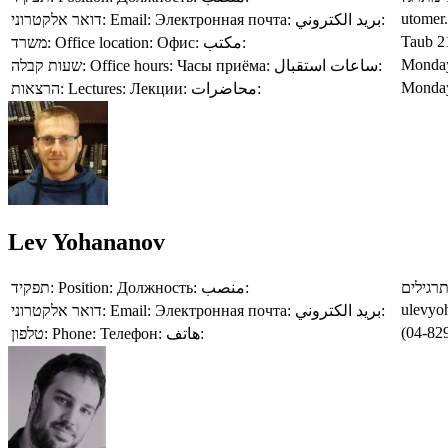
utomer.
דואר אלקטרוני:
Email:
Электронная почта:
بريد الكتروني:
Taub 2
משרד:
Office location:
Офис:
مكتب:
Monday
שעות קבלה:
Office hours:
Часы приёма:
ساعات استقبال:
Monday
הרצאות:
Lectures:
Лекции:
محاضرات:
Lev Yohananov
תפקיד:
Position:
Должность:
منصب:
רגילים
ulevyo
דואר אלקטרוני:
Email:
Электронная почта:
بريد الكتروني:
(04-82
טלפון:
Phone:
Телефон:
هاتف: