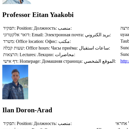
Professor Eitan Yaakobi
תפקיד:
Position:
Должность:
منصب:
רצה
uyaa
דואר אלקטרוני:
Email:
Электронная почта:
بريد الكتروني:
Taub
משרד:
Office location:
Офис:
مكتب:
Sund
שעות קבלה:
Office hours:
Часы приёма:
ساعات استقبال:
Sund
הרצאות:
Lectures:
Лекции:
محاضرات:
http:
דף אישי:
Homepage:
Домашняя страница:
الموقع الشخصي:
Ilan Doron-Arad
תפקיד:
Position:
Должность:
منصب:
 אחראי