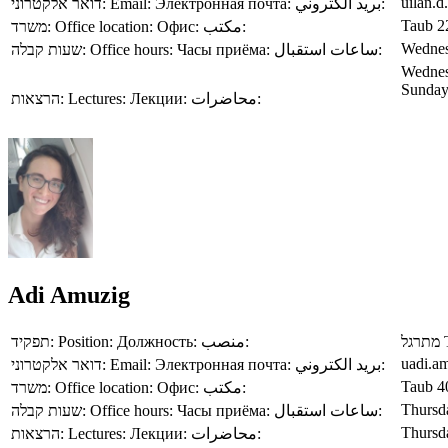
uilan.d
דואר אלקטרוני:
Email:
Электронная почта:
بريد الكتروني:
Taub 2
משרד:
Office location:
Офис:
مكتب:
Wednes
שעות קבלה:
Office hours:
Часы приёма:
ساعات استقبال:
Wednes
Sunday
הרצאות:
Lectures:
Лекции:
محاضرات:
Adi Amuzig
תפקיד:
Position:
Должность:
منصب:
מתרגל
uadi.am
דואר אלקטרוני:
Email:
Электронная почта:
بريد الكتروني:
Taub 4
משרד:
Office location:
Офис:
مكتب:
Thursd
שעות קבלה:
Office hours:
Часы приёма:
ساعات استقبال:
Thursd
הרצאות:
Lectures:
Лекции:
محاضرات: