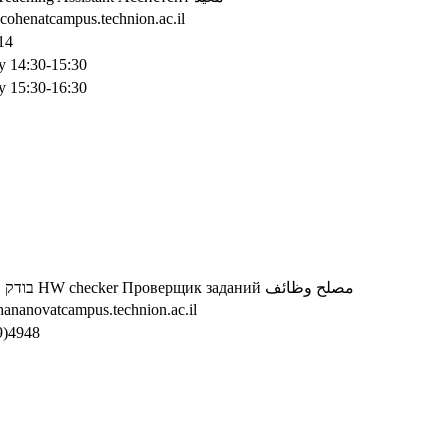
cohenatcampus.technion.ac.il
14
 14:30-15:30
 15:30-16:30
בודק ת
HW checker
Проверщик заданий
مصلح وظائف
hananovatcampus.technion.ac.il
9)4948