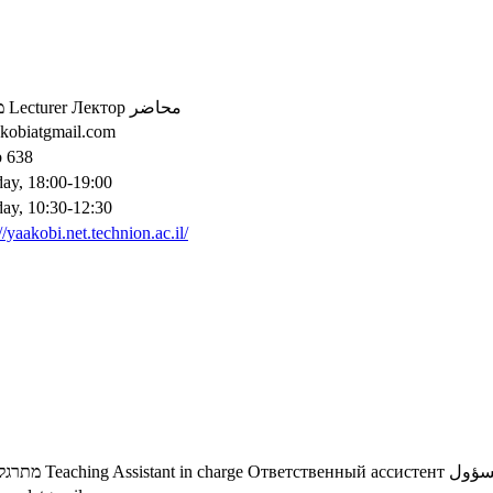
מ
Lecturer
Лектор
محاضر
kobiatgmail.com
 638
ay, 18:00-19:00
ay, 10:30-12:30
//yaakobi.net.technion.ac.il/
מתרגל
Teaching Assistant in charge
Ответственный ассистент
سؤول