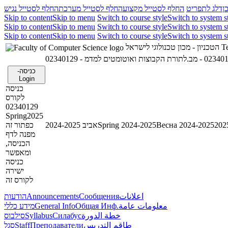
ן
דלג לתפריט
החלף לסטייל מקצוע
החלף לסטייל מערכת
החלף לסטייל נגיש
Skip to content
Skip to menu
Switch to course style
Switch to system s
Skip to content
Skip to menu
Switch to course style
Switch to system s
Skip to content
Skip to menu
Switch to course style
Switch to system s
הטכניון - מכון טכנולוגי לישראל
Te
כניסה-
Login
כניסה
לקורס
02340129
Spring2025
כפתור זה
אביב 2024-2025
Spring 2024-2025
Весна 2024-2025
מפנה לדף
הכניסה,
ומאפשר
כניסה
ישירה
לקורס זה
הודעות
Announcements
Сообщения
اعلانات
מידע כללי
General Info
Общая Инф.
معلومات عامة
סילבוס
Syllabus
Силабус
خطة الدورة
סגל
Staff
Преподаватели
طاقم التدريس