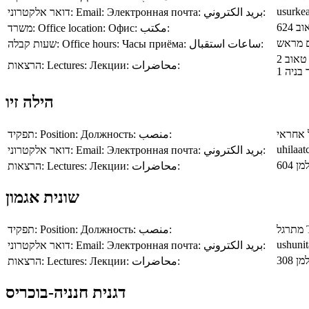
usurkea
דואר אלקטרוני:
Email:
Электронная почта:
بريد الكتروني:
ב 624
משרד:
Office location:
Офис:
مكتب:
שעות קבלה:
Office hours:
Часы приёма:
ساعات استقبال:
הרצאות:
Lectures:
Лекции:
محاضرات:
הילה זיו
תפקיד:
Position:
Должность:
منصب:
 אחראי
uhilaat
דואר אלקטרוני:
Email:
Электронная почта:
بريد الكتروني:
הרצאות:
Lectures:
Лекции:
محاضرات:
שונית אגמון
תפקיד:
Position:
Должность:
منصب:
מתרגל
ushunit
דואר אלקטרוני:
Email:
Электронная почта:
بريد الكتروني:
הרצאות:
Lectures:
Лекции:
محاضرات:
דגנית חנניה-בוכריס