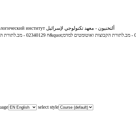
ологический институт
ألتخنيون - معهد تكنولوجي لإسرائيل
02340129 - מב.לתורת הקבוצות ואוטומטים למדמ&quot;ח
guage
select style