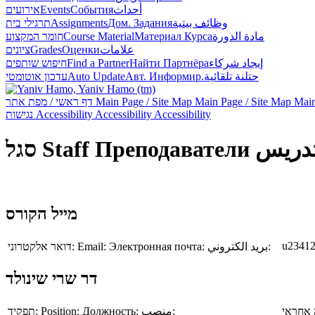
אירועים
Events
События
أحداث
תרגילי בית
Assignments
Дом. Задания
وظائف بيتية
חומר המקצוע
Course Material
Материал Курса
مادة الدورة
ציונים
Grades
Оценки
علامات
חיפוש שותפים
Find a Partner
Найти Партнёра
إيجاد شركاء
עדכון אוטומטי
Auto Update
Авт. Информир.
حتلنة تلقائية
דף ראשי / מפת אתר
Main Page / Site Map
Main Page / Site Map
Main
נגישות
Accessibility
Accessibility
Accessibility
סגל
Staff
Преподаватели
تدريس
מייל הקורס
u23412
דואר אלקטרוני:
Email:
Электронная почта:
بريد الكتروني:
דר שרי שינולד
תפקיד:
Position:
Должность:
منصب:
אחראי