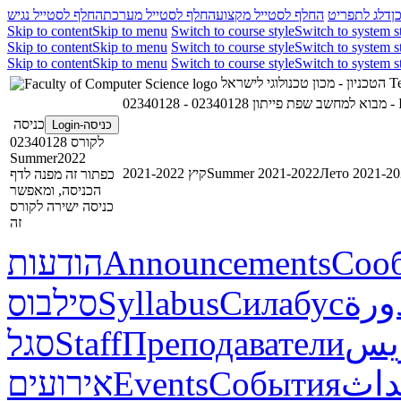
ן
דלג לתפריט
החלף לסטייל מקצוע
החלף לסטייל מערכת
החלף לסטייל נגיש
Skip to content
Skip to menu
Switch to course style
Switch to system s
Skip to content
Skip to menu
Switch to course style
Switch to system s
Skip to content
Skip to menu
Switch to course style
Switch to system s
הטכניון - מכון טכנולוגי לישראל
Te
02340128 - מבוא למחשב שפת פייתון
023
כניסה
כניסה-Login
לקורס 02340128
Summer2022
קיץ 2021-2022
Summer 2021-2022
Лето 2021-20
כפתור זה מפנה לדף
הכניסה, ומאפשר
כניסה ישירה לקורס
זה
הודעות
Announcements
Соо
סילבוס
Syllabus
Силабус
ورة
סגל
Staff
Преподаватели
ريس
אירועים
Events
События
داث