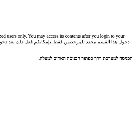
rized users only. You may access its contents after you login to your
دخول هذا القسم محدد للمرخصين فقط. بإمكانكم فعل ذلك بعد دخو
הכניסה למערכת דרך כפתור הכניסה האדום למעלה.