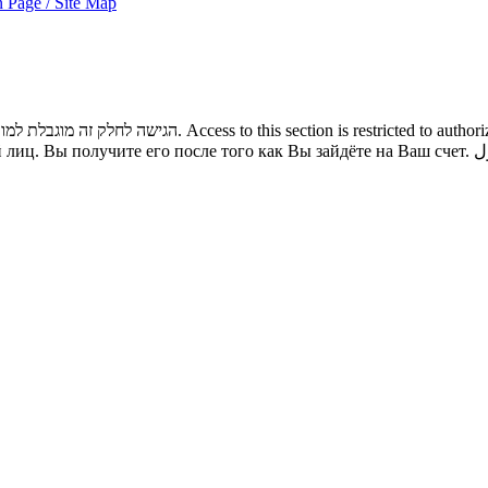
 Page / Site Map
הגישה לחלק זה מוגבלת למורשי כניסה בלבד. באפשרותכם לגשת לתוכנו לאחר שתיכנסו לחשבון שלכם.
Access to this section is restricted to autho
 лиц. Вы получите его после того как Вы зайдёте на Ваш счет.
ل