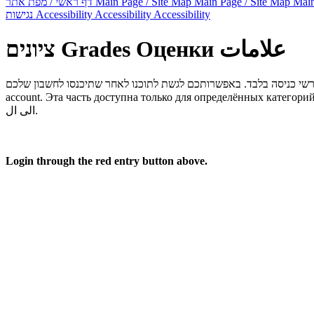
דף ראשי / מפת אתר
Main Page / Site Map
Main Page / Site Map
Main
נגישות
Accessibility
Accessibility
Accessibility
ציונים
Grades
Оценки
علامات
account.
Эта часть доступна только для определённых категорий
الى ال.
Login through the red entry button above.