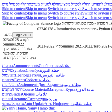
ן
דלג לתפריט
החלף לסטייל מקצוע
החלף לסטייל מערכת
החלף לסטייל נגיש
Skip to content
Skip to menu
Switch to course style
Switch to system s
Skip to content
Skip to menu
Switch to course style
Switch to system s
Skip to content
Skip to menu
Switch to course style
Switch to system s
הטכניון - מכון טכנולוגי לישראל
Te
02340128 - Introduction to computer - Python
כניסה
כניסה-Login
לקורס 02340128
Summer2022
קיץ 2021-2022
Summer 2021-2022
Лето 2021-
כפתור זה מפנה לדף
הכניסה, ומאפשר
כניסה ישירה לקורס זה
הודעות
Announcements
Сообщения
اعلانات
סילבוס
Syllabus
Силабус
خطة الدورة
סגל
Staff
Преподаватели
طاقم التدريس
אירועים
Events
События
أحداث
תרגילי בית
Assignments
Дом. Задания
وظائف بيتية
חומר המקצוע
Course Material
Материал Курса
مادة الدورة
ציונים
Grades
Оценки
علامات
ספרות
Literature
Литература
مراجع
עדכון אוטומטי
Auto Update
Авт. Информир.
حتلنة تلقائية