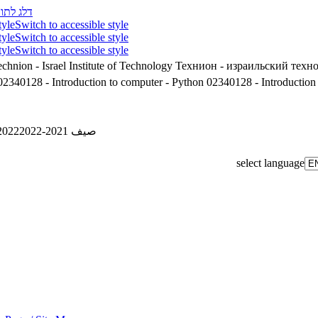
דלג לתוכ
tyle
Switch to accessible style
tyle
Switch to accessible style
tyle
Switch to accessible style
chnion - Israel Institute of Technology
Технион - израильский техн
02340128 - Introduction to computer - Python
02340128 - Introduction
2022
صيف 2021-2022
select language