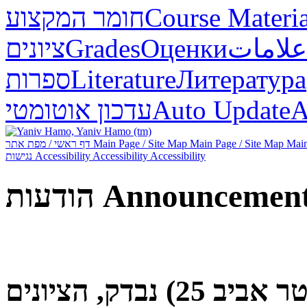
Course Materia
חומר המקצוע
علامات
Оценки
Grades
ציונים
Литература
Literature
ספרות
А
Auto Update
עדכון אוטומטי
Main
Main Page / Site Map
Main Page / Site Map
דף ראשי / מפת אתר
Accessibility
Accessibility
Accessibility
נגישות
Announcemen
הודעות
המבחן מועד מילואים (סמסטר אביב 25) נבדק, הציונים