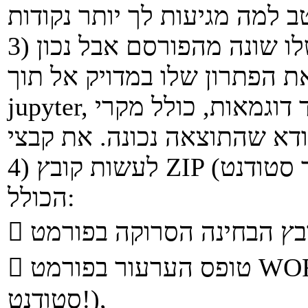
3) על הסטודנט שטוען שהפתרון שלו שונה מהפורסם אבל נכון
ת הפתרון שלו במדויק אל תוך
jupyter, להריץ לדוגמאות של המבחן ולעוד דוגמאות, כולל מקרי
4) לעשות קובץ ZIP (גם פה שם הקובץ חייב להיות מספר סטודנט)
הכולל:
 טופס הערעור בפורמט WORD (שם הקובץ חייב להיות מספר
סטודנט!),