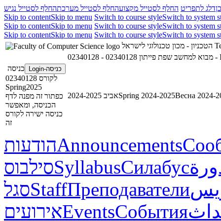
ן
דלג לתפריט
החלף לסטייל מקצוע
החלף לסטייל מערכת
החלף לסטייל נגיש
Skip to content
Skip to menu
Switch to course style
Switch to system s
Skip to content
Skip to menu
Switch to course style
Switch to system s
Skip to content
Skip to menu
Switch to course style
Switch to system s
Te
הטכניון - מכון טכנולוגי לישראל
023
02340128 - מבוא למחשב שפת פייתון
כניסה
כניסה-Login
לקורס 02340128
Spring2025
Весна 2024-2
Spring 2024-2025
אביב 2024-2025
כפתור זה מפנה לדף
הכניסה, ומאפשר
כניסה ישירה לקורס
זה
Соо
Announcements
הודעות
ورة
Силабус
Syllabus
סילבוס
ريس
Преподаватели
Staff
סגל
داث
События
Events
אירועים