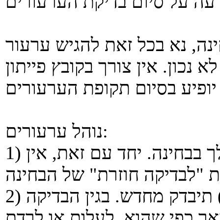
נה, נא בכל זאת להגיש ערעור
 נכון. אין צורך בקובץ פייתון
נוהל ערעורים:
1) זכותך לערער על ציון שנקבע לך בבחינה. יחד עם זאת, אין
2) עם הגשת ערעור, כל הבחינה (!) תיבדק מחדש. בגין הבדיקה