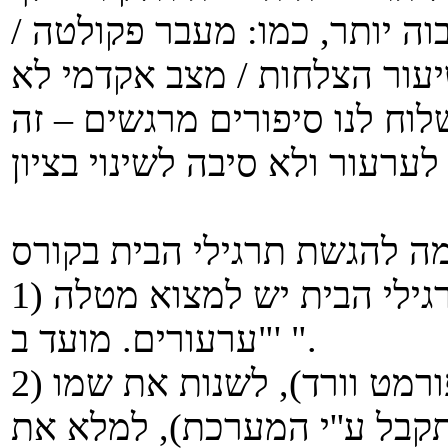
וה יותר, כמו: מעבר פקולטה /
שיעור הצלחות / מצב אקדמי לא
שלוח לנו סיפורים מרגשים – זה
1) במחלקה של תרגילי הבית, לפני תרגילי הבית יש למצוא מטלה
"ערעורים. מועד ב' ".
2) יש להוריד את טופס הערעור (בפורמט וורד), לשנות את שמו
קבל ע''י המערכת), למלא את