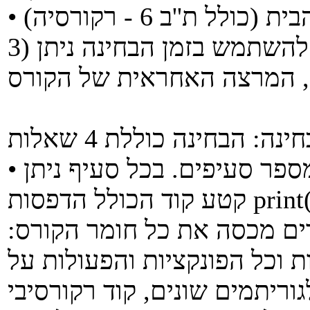
3) הסבר מפורט במה מותר/במה אסור להשתמש בזמן הבחינה ניתן
• שאלה מס' 1 "מה יודפס" כוללת מספר סעיפים. בכל סעיף ניתן
קטע קוד הכולל הדפסות print(). מתבקשים לענות לשאלה "מה
דים מכסה את כל חומר הקורס:
ת וכל הפונקציות והפעולות על