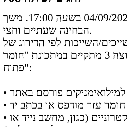
המבחן מועד ב' יתקיים בתאריך 04/09/2025 בשעה 17:00. משך
הבחינה שעתיים וחצי.
ייכים/השייכות לפי הדירוג של
לימודי הסמכה לקבוצה 2 או לקבוצה 3 מתקיים במתכונת "חומר
פתוח":
• אין להכניס לכיתה מכשירים אלקטרוניים (כגון, מחשב נייד או