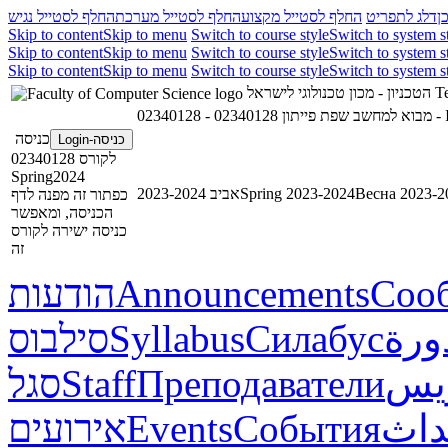
ן
דלג לתפריט
החלף לסטייל מקצוע
החלף לסטייל מערכת
החלף לסטייל נגיש
Skip to content
Skip to menu
Switch to course style
Switch to system s
Skip to content
Skip to menu
Switch to course style
Switch to system s
Skip to content
Skip to menu
Switch to course style
Switch to system s
הטכניון - מכון טכנולוגי לישראל
Te
02340128 - מבוא למחשב שפת פייתון
023
כניסה
כניסה-Login
לקורס 02340128
Spring2024
אביב 2023-2024
Spring 2023-2024
Весна 2023-2
כפתור זה מפנה לדף
הכניסה, ומאפשר
כניסה ישירה לקורס
זה
הודעות
Announcements
Соо
סילבוס
Syllabus
Силабус
ورة
סגל
Staff
Преподаватели
ريس
אירועים
Events
События
داث