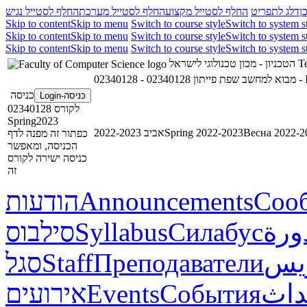
ן
דלג לתפריט
החלף לסטייל מקצוע
החלף לסטייל מערכת
החלף לסטייל נגיש
Skip to content
Skip to menu
Switch to course style
Switch to system s
Skip to content
Skip to menu
Switch to course style
Switch to system s
Skip to content
Skip to menu
Switch to course style
Switch to system s
הטכניון - מכון טכנולוגי לישראל
Te
02340128 - מבוא למחשב שפת פייתון
023
כניסה
כניסה-Login
לקורס 02340128
Spring2023
אביב 2022-2023
Spring 2022-2023
Весна 2022-2
כפתור זה מפנה לדף
הכניסה, ומאפשר
כניסה ישירה לקורס
זה
הודעות
Announcements
Соо
סילבוס
Syllabus
Силабус
ورة
סגל
Staff
Преподаватели
ريس
אירועים
Events
События
داث