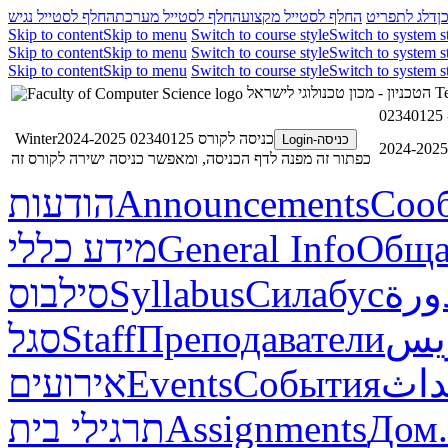
ן
דלג לתפריט
החלף לסטייל מקצוע
החלף לסטייל מערכת
החלף לסטייל נגיש
Skip to content
Skip to menu
Switch to course style
Switch to system s
Skip to content
Skip to menu
Switch to course style
Switch to system s
Skip to content
Skip to menu
Switch to course style
Switch to system s
הטכניון - מכון טכנולוגי לישראל
Te
כניסה לקורס 02340125 Winter2024-2025
כניסה-Login
כפתור זה מפנה לדף הכניסה, ומאפשר כניסה ישירה לקורס זה
הודעות
Announcements
Соо
מידע כללי
General Info
Обща
סילבוס
Syllabus
Силабус
ورة
סגל
Staff
Преподаватели
ريس
אירועים
Events
События
داث
תרגילי בית
Assignments
Дом.