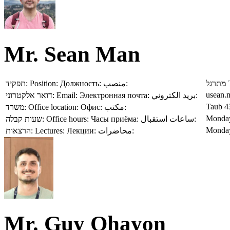
Mr. Sean Man
תפקיד:
Position:
Должность:
منصب:
מתרגל
usean.m
דואר אלקטרוני:
Email:
Электронная почта:
بريد الكتروني:
Taub 4
משרד:
Office location:
Офис:
مكتب:
Monday
שעות קבלה:
Office hours:
Часы приёма:
ساعات استقبال:
Monday
הרצאות:
Lectures:
Лекции:
محاضرات:
Mr. Guy Ohayon