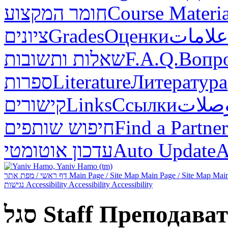
חומר המקצוע
Course Materia
ציונים
Grades
Оценки
علامات
שאלות ותשובות
F.A.Q.
Вопр
ספרות
Literature
Литература
קישורים
Links
Ссылки
صلات
חיפוש שותפים
Find a Partner
עדכון אוטומטי
Auto Update
А
דף ראשי / מפת אתר
Main Page / Site Map
Main Page / Site Map
Main
נגישות
Accessibility
Accessibility
Accessibility
סגל
Staff
Преподават