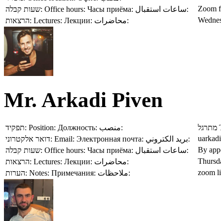
Zoom fo
שעות קבלה:
Office hours:
Часы приёма:
ساعات استقبال:
Wednes
הרצאות:
Lectures:
Лекции:
محاضرات:
Mr. Arkadi Piven
תפקיד:
Position:
Должность:
منصب:
מתרגל
uarkadi
דואר אלקטרוני:
Email:
Электронная почта:
بريد الكتروني:
By app
שעות קבלה:
Office hours:
Часы приёма:
ساعات استقبال:
Thursd
הרצאות:
Lectures:
Лекции:
محاضرات:
zoom l
הערות:
Notes:
Примечания:
ملاحظات: