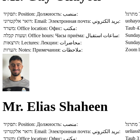
תפקיד:
Position:
Должность:
منصب:
מתרגל
uohayo
דואר אלקטרוני:
Email:
Электронная почта:
بريد الكتروني:
Taub 4
משרד:
Office location:
Офис:
مكتب:
Sunday,
שעות קבלה:
Office hours:
Часы приёма:
ساعات استقبال:
Sunday,
הרצאות:
Lectures:
Лекции:
محاضرات:
Zoom l
הערות:
Notes:
Примечания:
ملاحظات:
Mr. Elias Shaheen
תפקיד:
Position:
Должность:
منصب:
מתרגל
ueliass
דואר אלקטרוני:
Email:
Электронная почта:
بريد الكتروني:
Taub 3
משרד:
Office location:
Офис:
مكتب: