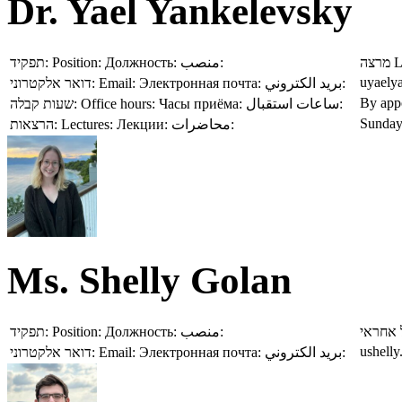
Dr. Yael Yankelevsky
תפקיד:
Position:
Должность:
منصب:
מרצה
L
uyaelya
דואר אלקטרוני:
Email:
Электронная почта:
بريد الكتروني:
By app
שעות קבלה:
Office hours:
Часы приёма:
ساعات استقبال:
Sunday
הרצאות:
Lectures:
Лекции:
محاضرات:
Ms. Shelly Golan
תפקיד:
Position:
Должность:
منصب:
 אחראי
ushelly
דואר אלקטרוני:
Email:
Электронная почта:
بريد الكتروني: