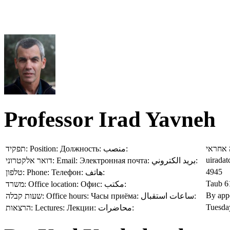
Professor Irad Yavneh
תפקיד:
Position:
Должность:
منصب:
אחראי
uiradat
דואר אלקטרוני:
Email:
Электронная почта:
بريد الكتروني:
4945
טלפון:
Phone:
Телефон:
هاتف:
Taub 6
משרד:
Office location:
Офис:
مكتب:
By app
שעות קבלה:
Office hours:
Часы приёма:
ساعات استقبال:
Tuesday
הרצאות:
Lectures:
Лекции:
محاضرات: