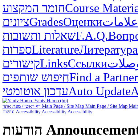
Course Materia
חומר המקצוע
علامات
Оценки
Grades
ציונים
Вопр
F.A.Q.
שאלות ותשובות
Литература
Literature
ספרות
صلات
Ссылки
Links
קישורים
Find a Partner
חיפוש שותפים
А
Auto Update
עדכון אוטומטי
Main
Main Page / Site Map
Main Page / Site Map
דף ראשי / מפת אתר
Accessibility
Accessibility
Accessibility
נגישות
Announcemen
הודעות