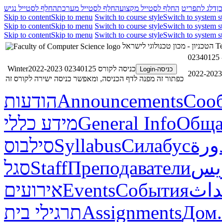
ן
דלג לתפריט
החלף לסטייל מקצוע
החלף לסטייל מערכת
החלף לסטייל נגיש
Skip to content
Skip to menu
Switch to course style
Switch to system s
Skip to content
Skip to menu
Switch to course style
Switch to system s
Skip to content
Skip to menu
Switch to course style
Switch to system s
Te
הטכניון - מכון טכנולוגי לישראל
כניסה לקורס 02340125 Winter2022-2023
כניסה-Login
כפתור זה מפנה לדף הכניסה, ומאפשר כניסה ישירה לקורס זה
Соо
Announcements
הודעות
Обща
General Info
מידע כללי
ورة
Силабус
Syllabus
סילבוס
ريس
Преподаватели
Staff
סגל
داث
События
Events
אירועים
Дом.
Assignments
תרגילי בית