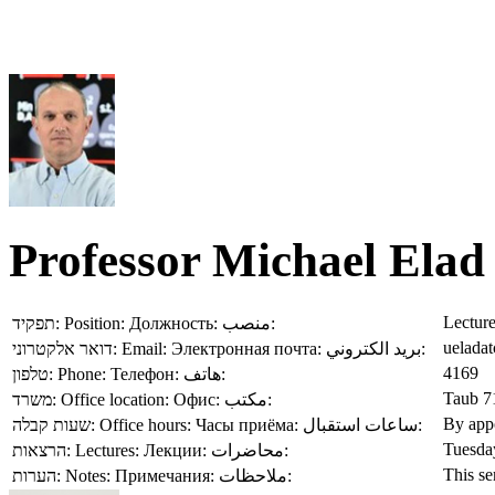
Professor Michael Elad
Lectur
תפקיד:
Position:
Должность:
منصب:
ueladat
דואר אלקטרוני:
Email:
Электронная почта:
بريد الكتروني:
4169
טלפון:
Phone:
Телефон:
هاتف:
Taub 7
משרד:
Office location:
Офис:
مكتب:
By app
שעות קבלה:
Office hours:
Часы приёма:
ساعات استقبال:
Tuesday
הרצאות:
Lectures:
Лекции:
محاضرات:
This se
הערות:
Notes:
Примечания:
ملاحظات: