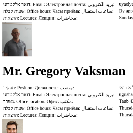
uyaelya
דואר אלקטרוני:
Email:
Электронная почта:
بريد الكتروني:
By app
שעות קבלה:
Office hours:
Часы приёма:
ساعات استقبال:
Sunday
הרצאות:
Lectures:
Лекции:
محاضرات:
Mr. Gregory Vaksman
תפקיד:
Position:
Должность:
منصب:
 אחראי
ugrisha
דואר אלקטרוני:
Email:
Электронная почта:
بريد الكتروني:
Taub 4
משרד:
Office location:
Офис:
مكتب:
Thursda
שעות קבלה:
Office hours:
Часы приёма:
ساعات استقبال:
Thursda
הרצאות:
Lectures:
Лекции:
محاضرات: