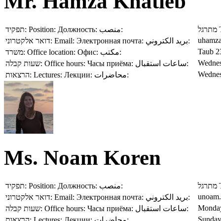
Mr. Hamza Khatieb
תפקיד:
Position:
Должность:
منصب:
מתרגל
uhamza
דואר אלקטרוני:
Email:
Электронная почта:
بريد الكتروني:
Taub 2
משרד:
Office location:
Офис:
مكتب:
Wednes
שעות קבלה:
Office hours:
Часы приёма:
ساعات استقبال:
Wednes
הרצאות:
Lectures:
Лекции:
محاضرات:
Ms. Noam Koren
תפקיד:
Position:
Должность:
منصب:
מתרגל
unoam.
דואר אלקטרוני:
Email:
Электронная почта:
بريد الكتروني:
Monday
שעות קבלה:
Office hours:
Часы приёма:
ساعات استقبال:
Sunday,
הרצאות:
Lectures:
Лекции:
محاضرات: