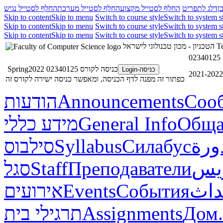
ן
דלג לתפריט
החלף לסטייל מקצוע
החלף לסטייל מערכת
החלף לסטייל נגיש
Skip to content
Skip to menu
Switch to course style
Switch to system s
Skip to content
Skip to menu
Switch to course style
Switch to system s
Skip to content
Skip to menu
Switch to course style
Switch to system s
הטכניון - מכון טכנולוגי לישראל
Te
כניסה לקורס 02340125 Spring2022
כניסה-Login
כפתור זה מפנה לדף הכניסה, ומאפשר כניסה ישירה לקורס זה
הודעות
Announcements
Соо
מידע כללי
General Info
Обща
סילבוס
Syllabus
Силабус
ورة
סגל
Staff
Преподаватели
ريس
אירועים
Events
События
داث
תרגילי בית
Assignments
Дом.