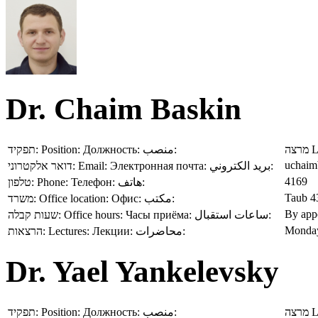
Dr. Chaim Baskin
תפקיד:
Position:
Должность:
منصب:
מרצה
L
uchaimb
דואר אלקטרוני:
Email:
Электронная почта:
بريد الكتروني:
4169
טלפון:
Phone:
Телефон:
هاتف:
Taub 4
משרד:
Office location:
Офис:
مكتب:
By app
שעות קבלה:
Office hours:
Часы приёма:
ساعات استقبال:
Monday
הרצאות:
Lectures:
Лекции:
محاضرات:
Dr. Yael Yankelevsky
תפקיד:
Position:
Должность:
منصب:
מרצה
L