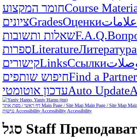
חומר המקצוע
Course Materia
ציונים
Grades
Оценки
علامات
שאלות ותשובות
F.A.Q.
Вопр
ספרות
Literature
Литература
קישורים
Links
Ссылки
صلات
חיפוש שותפים
Find a Partner
עדכון אוטומטי
Auto Update
А
דף ראשי / מפת אתר
Main Page / Site Map
Main Page / Site Map
Main
נגישות
Accessibility
Accessibility
Accessibility
סגל
Staff
Преподават