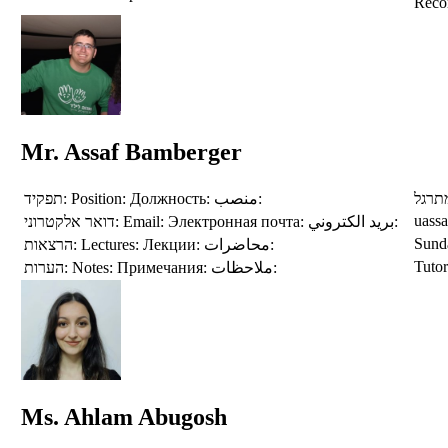
Reco
Mr. Assaf Bamberger
תפקיד:
Position:
Должность:
منصب:
תרגל
uass
דואר אלקטרוני:
Email:
Электронная почта:
بريد الكتروني:
Sunda
הרצאות:
Lectures:
Лекции:
محاضرات:
Tuto
הערות:
Notes:
Примечания:
ملاحظات:
Ms. Ahlam Abugosh