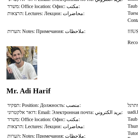
Taub
משרד:
Office location:
Офис:
مكتب:
Tues
הרצאות:
Lectures:
Лекции:
محاضرات:
Conta
הערות:
Notes:
Примечания:
ملاحظات:
!!!U
Reco
Mr. Adi Harif
תפקיד:
Position:
Должность:
منصب:
תרגל
uadi.
דואר אלקטרוני:
Email:
Электронная почта:
بريد الكتروني:
Taub
משרד:
Office location:
Офис:
مكتب:
Thur
הרצאות:
Lectures:
Лекции:
محاضرات:
Tuto
הערות:
Notes:
Примечания:
ملاحظات: