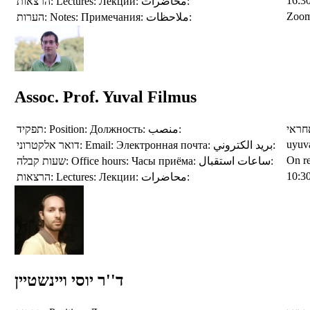
16:3
הרצאות:
Lectures:
Лекции:
محاضرات:
Zoom
הערות:
Notes:
Примечания:
ملاحظات:
Assoc. Prof. Yuval Filmus
תפקיד:
Position:
Должность:
منصب:
חראי
uyuva
דואר אלקטרוני:
Email:
Электронная почта:
بريد الكتروني:
On r
שעות קבלה:
Office hours:
Часы приёма:
ساعات استقبال:
10:3
הרצאות:
Lectures:
Лекции:
محاضرات:
ד''ר יוסי ויינשטיין