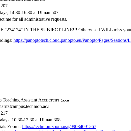
 207
days, 14:30-16:30 at Ulman 507
ct me for all administrative requests.
SE "234124" IN THE SUBJECT LINE!!! Otherwise I WILL miss your
rdings:
https://panoptotech.cloud.panopto.eu/Panopto/Pages/Sessions
מ
Teaching Assistant
Ассистент
معيد
harifatcampus.technion.ac.il
 217
sdays, 10:30-12:30 at Ulman 308
rials Zoom -
https://technion.zoom.us/j/99034091267