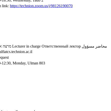
0-18:30, Wednesday, Taub 2
 link:
https://technion.zoom.us/j/98126190070
מרצה א
Lecturer in charge
Ответственный лектор
محاضر مسؤول
lfiatcs.technion.ac.il
equest
0-12:30, Monday, Ulman 803