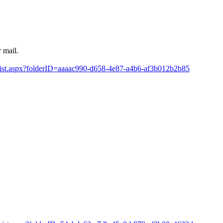
 mail.
/List.aspx?folderID=aaaac990-d658-4e87-a4b6-af3b012b2b85