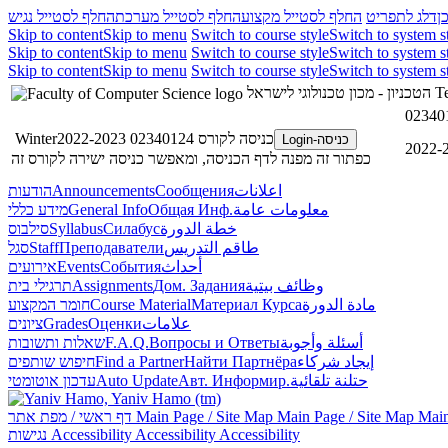
ן
דלג לתפריט
החלף לסטייל מקצוע
החלף לסטייל מערכת
החלף לסטייל נגיש
Skip to content
Skip to menu
Switch to course style
Switch to system s
Skip to content
Skip to menu
Switch to course style
Switch to system s
Skip to content
Skip to menu
Switch to course style
Switch to system s
הטכניון - מכון טכנולוגי לישראל
Te
כניסה לקורס 02340124 Winter2022-2023
כניסה-Login
כפתור זה מפנה לדף הכניסה, ומאפשר כניסה ישירה לקורס זה
הודעות
Announcements
Сообщения
اعلانات
מידע כללי
General Info
Общая Инф.
معلومات عامة
סילבוס
Syllabus
Силабус
خطة الدورة
סגל
Staff
Преподаватели
طاقم التدريس
אירועים
Events
События
أحداث
תרגילי בית
Assignments
Дом. Задания
وظائف بيتية
חומר המקצוע
Course Material
Материал Курса
مادة الدورة
ציונים
Grades
Оценки
علامات
שאלות ותשובות
F.A.Q.
Вопросы и Ответы
أسئلة وأجوبة
חיפוש שותפים
Find a Partner
Найти Партнёра
إيجاد شركاء
עדכון אוטומטי
Auto Update
Авт. Информир.
حتلنة تلقائية
דף ראשי / מפת אתר
Main Page / Site Map
Main Page / Site Map
Main
נגישות
Accessibility
Accessibility
Accessibility