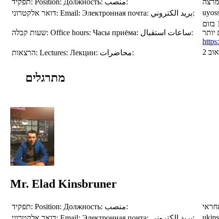
תפקיד:
Position:
Должность:
منصب:
מרצה
uyoss
דואר אלקטרוני:
Email:
Электронная почта:
بريد الكتروني:
שעות קבלה:
Office hours:
Часы приёма:
ساعات استقبال:
https
הרצאות:
Lectures:
Лекции:
محاضرات:
מתרגלים
Mr. Elad Kinsbruner
תפקיד:
Position:
Должность:
منصب:
חראי
ukins
דואר אלקטרוני:
Email:
Электронная почта:
بريد الكتروني: