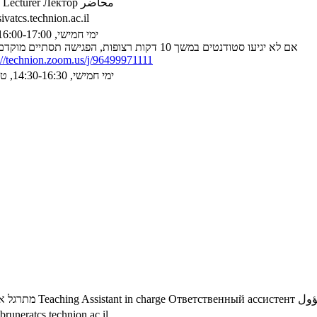
Lecturer
Лектор
محاضر
ivatcs.technion.ac.il
ימי חמישי, 16:00-17:00 בזום
אם לא יגיעו סטודנטים במשך 10 דקות רצופות, הפגישה תסתיים מוקדם יותר
://technion.zoom.us/j/96499971111
ימי חמישי, 14:30-16:30, טאוב 2
מתרגל א
Teaching Assistant in charge
Ответственный ассистент
ؤول
bruneratcs.technion.ac.il