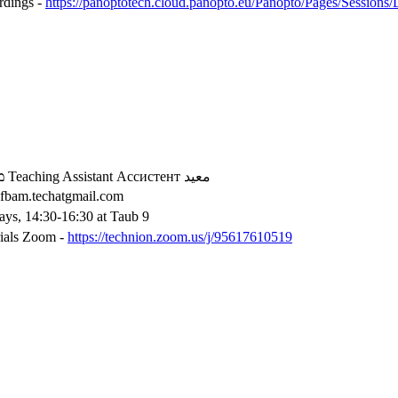
rdings -
https://panoptotech.cloud.panopto.eu/Panopto/Pages/Session
מ
Teaching Assistant
Ассистент
معيد
afbam.techatgmail.com
ys, 14:30-16:30 at Taub 9
rials Zoom -
https://technion.zoom.us/j/95617610519