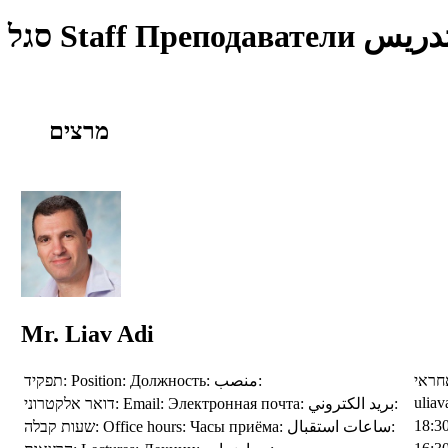
סגל
Staff
Преподаватели
تدريس
מרצים
Mr. Liav Adi
תפקיד:
Position:
Должность:
منصب:
חראי
uliav
דואר אלקטרוני:
Email:
Электронная почта:
بريد الكتروني:
18:3
שעות קבלה:
Office hours:
Часы приёма:
ساعات استقبال: