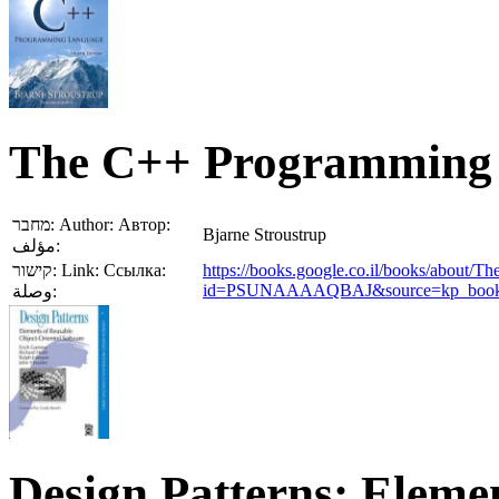
The C++ Programming
מחבר:
Author:
Автор:
Bjarne Stroustrup
مؤلف:
קישור:
Link:
Ссылка:
https://books.google.co.il/books/about
id=PSUNAAAAQBAJ&source=kp_book_de
وصلة:
Design Patterns: Elemen