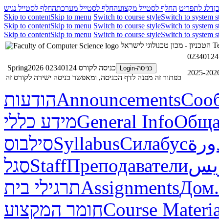
ן
דלג לתפריט
החלף לסטייל מקצוע
החלף לסטייל מערכת
החלף לסטייל נגיש
Skip to content
Skip to menu
Switch to course style
Switch to system s
Skip to content
Skip to menu
Switch to course style
Switch to system s
Skip to content
Skip to menu
Switch to course style
Switch to system s
הטכניון - מכון טכנולוגי לישראל
Te
כניסה לקורס 02340124 Spring2026
כניסה-Login
כפתור זה מפנה לדף הכניסה, ומאפשר כניסה ישירה לקורס זה
הודעות
Announcements
Соо
מידע כללי
General Info
Обща
סילבוס
Syllabus
Силабус
ورة
סגל
Staff
Преподаватели
ريس
תרגילי בית
Assignments
Дом.
חומר המקצוע
Course Materia