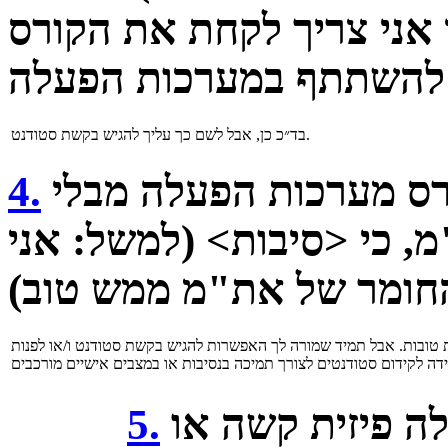
ני צריך לקחת את הקורס A שוב. האם אפשר בכל
בד״כ כן, אבל לשם כך עליך להגיש בקשת סטודנט.
האם אפשר להשתתף בקורס מערכות הפעלה מבלי
4.
 כי <סיבות> (למשל: אני
ת טובות. אבל תמיד שמורה לך האפשרות להגיש בקשת סטודנט ו/או לפנות
אני מאושפז / באבל / סובל ממגבלה פיזית קשה או
5.