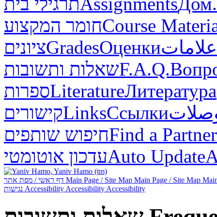
Дом.
Assignments
תרגילי בית
Course Materia
חומר המקצוע
علامات
Оценки
Grades
ציונים
Вопр
F.A.Q.
שאלות ותשובות
Литература
Literature
ספרות
صلات
Ссылки
Links
קישורים
Find a Partner
חיפוש שותפים
А
Auto Update
עדכון אוטומטי
Main
Main Page / Site Map
Main Page / Site Map
דף ראשי / מפת אתר
Accessibility
Accessibility
Accessibility
נגישות
Freque
שאלות ותשובות