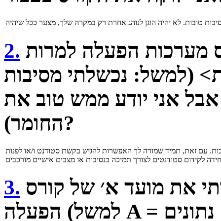
האם אפשר להשתתף בקורס מערכות הפעלה למרות
2.
ת> (למשל: נכשלתי מסיבות
אבל אני יודע ממש טוב את
החומר)?
בות. עם זאת, תמיד שמורה לך האפשרות להגיש בקשת סטודנט ו/או לפנות
עברתי את מועד א׳ של קורס A שמהווה קדם למערכות
3.
הפעלה (למשל A = מבנה נתונים), אבל נכשלתי במועד ב׳,