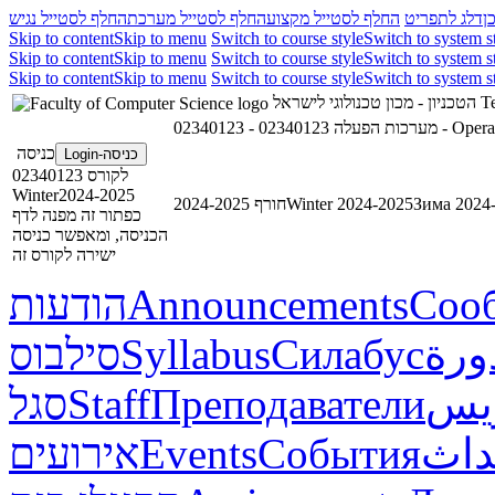
ן
דלג לתפריט
החלף לסטייל מקצוע
החלף לסטייל מערכת
החלף לסטייל נגיש
Skip to content
Skip to menu
Switch to course style
Switch to system s
Skip to content
Skip to menu
Switch to course style
Switch to system s
Skip to content
Skip to menu
Switch to course style
Switch to system s
Te
הטכניון - מכון טכנולוגי לישראל
02340123 - מערכות הפעלה
כניסה
כניסה-Login
לקורס 02340123
Winter2024-2025
Зима 2024
Winter 2024-2025
חורף 2024-2025
כפתור זה מפנה לדף
הכניסה, ומאפשר כניסה
ישירה לקורס זה
Соо
Announcements
הודעות
ورة
Силабус
Syllabus
סילבוס
ريس
Преподаватели
Staff
סגל
داث
События
Events
אירועים