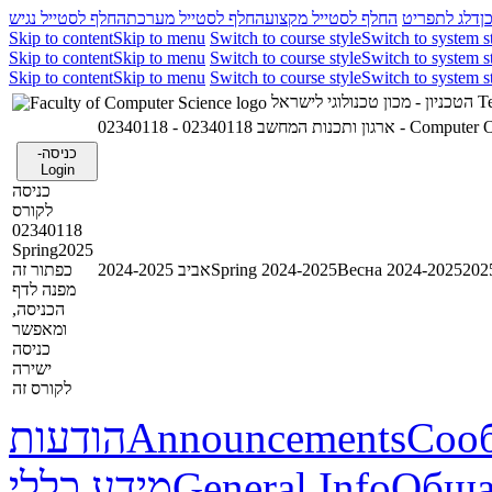
ן
דלג לתפריט
החלף לסטייל מקצוע
החלף לסטייל מערכת
החלף לסטייל נגיש
Skip to content
Skip to menu
Switch to course style
Switch to system s
Skip to content
Skip to menu
Switch to course style
Switch to system s
Skip to content
Skip to menu
Switch to course style
Switch to system s
הטכניון - מכון טכנולוגי לישראל
Te
02340118 - ארגון ותכנות המחשב
02340118 - Com
כניסה-
Login
כניסה
לקורס
02340118
Spring2025
כפתור זה
אביב 2024-2025
Spring 2024-2025
Весна 2024-2025
מפנה לדף
הכניסה,
ומאפשר
כניסה
ישירה
לקורס זה
הודעות
Announcements
Соо
מידע כללי
General Info
Обща