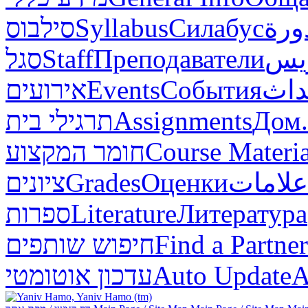
סילבוס
Syllabus
Силабус
ورة
סגל
Staff
Преподаватели
ريس
אירועים
Events
События
داث
תרגילי בית
Assignments
Дом.
חומר המקצוע
Course Materia
ציונים
Grades
Оценки
علامات
ספרות
Literature
Литература
חיפוש שותפים
Find a Partner
עדכון אוטומטי
Auto Update
А