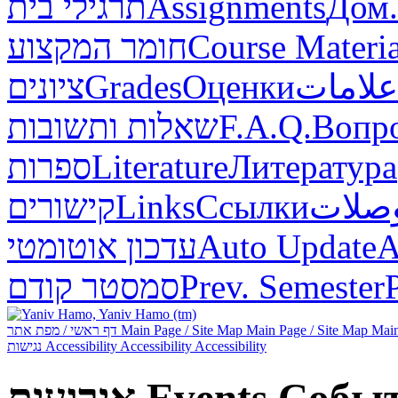
תרגילי בית
Assignments
Дом.
חומר המקצוע
Course Materia
ציונים
Grades
Оценки
علامات
שאלות ותשובות
F.A.Q.
Вопр
ספרות
Literature
Литература
קישורים
Links
Ссылки
صلات
עדכון אוטומטי
Auto Update
А
סמסטר קודם
Prev. Semester
דף ראשי / מפת אתר
Main Page / Site Map
Main Page / Site Map
Main
נגישות
Accessibility
Accessibility
Accessibility