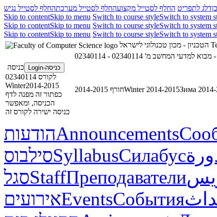
ן
דלג לתפריט
החלף לסטייל מקצוע
החלף לסטייל מערכת
החלף לסטייל נגיש
Skip to content
Skip to menu
Switch to course style
Switch to system s
Skip to content
Skip to menu
Switch to course style
Switch to system s
Skip to content
Skip to menu
Switch to course style
Switch to system s
הטכניון - מכון טכנולוגי לישראל
Te
02340114 - מבוא למדעי המחשב מ'
02
כניסה
כניסה-Login
לקורס 02340114
Winter2014-2015
חורף 2014-2015
Winter 2014-2015
Зима 2014-
כפתור זה מפנה לדף
הכניסה, ומאפשר
כניסה ישירה לקורס זה
הודעות
Announcements
Соо
סילבוס
Syllabus
Силабус
ورة
סגל
Staff
Преподаватели
ريس
אירועים
Events
События
داث