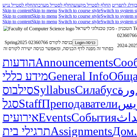
ן
דלג לתפריט
החלף לסטייל מקצוע
החלף לסטייל מערכת
החלף לסטייל נגיש
Skip to content
Skip to menu
Switch to course style
Switch to system s
Skip to content
Skip to menu
Switch to course style
Switch to system s
Skip to content
Skip to menu
Switch to course style
Switch to system s
הטכניון - מכון טכנולוגי לישראל
Te
כניסה לקורס 02360766 Spring2025
כניסה-Login
כפתור זה מפנה לדף הכניסה, ומאפשר כניסה ישירה לקורס זה
הודעות
Announcements
Соо
מידע כללי
General Info
Обща
סילבוס
Syllabus
Силабус
ورة
סגל
Staff
Преподаватели
ريس
אירועים
Events
События
داث
תרגילי בית
Assignments
Дом.