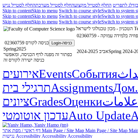
ן
דלג לתפריט
החלף לסטייל מקצוע
החלף לסטייל מערכת
החלף לסטייל נגיש
Skip to content
Skip to menu
Switch to course style
Switch to system s
Skip to content
Skip to menu
Switch to course style
Switch to system s
Skip to content
Skip to menu
Switch to course style
Switch to system s
הטכניון - מכון טכנולוגי לישראל
Te
כניסה לקורס 02360759
כניסה-Login
Spring2025
אביב 2024-2025
Spring 2024-2
כפתור זה מפנה לדף הכניסה, ומאפשר
כניסה ישירה לקורס זה
אירועים
Events
События
داث
תרגילי בית
Assignments
Дом.
ציונים
Grades
Оценки
علامات
עדכון אוטומטי
Auto Update
А
דף ראשי / מפת אתר
Main Page / Site Map
Main Page / Site Map
Main
נגישות
Accessibility
Accessibility
Accessibility