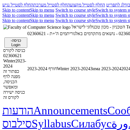
ן
דלג לתפריט
החלף לסטייל מקצוע
החלף לסטייל מערכת
החלף לסטייל נגיש
Skip to content
Skip to menu
Switch to course style
Switch to system s
Skip to content
Skip to menu
Switch to course style
Switch to system s
Skip to content
Skip to menu
Switch to course style
Switch to system s
Te
הטכניון - מכון טכנולוגי לישראל
כניסה-
Login
כניסה לקורס
02360621
Winter2023-
2024
Зима 2023-2024
Winter 2023-2024
חורף 2023-2024
כפתור זה
מפנה לדף
הכניסה,
ומאפשר
כניסה ישירה
לקורס זה
Соо
Announcements
הודעות
ورة
Силабус
Syllabus
סילבוס