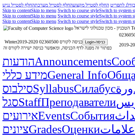
ן
דלג לתפריט
החלף לסטייל מקצוע
החלף לסטייל מערכת
החלף לסטייל נגיש
Skip to content
Skip to menu
Switch to course style
Switch to system s
Skip to content
Skip to menu
Switch to course style
Switch to system s
Skip to content
Skip to menu
Switch to course style
Switch to system s
הטכניון - מכון טכנולוגי לישראל
Te
כניסה לקורס 02360500 Winter2019-2020
כניסה-Login
כפתור זה מפנה לדף הכניסה, ומאפשר כניסה ישירה לקורס זה
הודעות
Announcements
Соо
מידע כללי
General Info
Обща
סילבוס
Syllabus
Силабус
ورة
סגל
Staff
Преподаватели
ريس
אירועים
Events
События
داث
ציונים
Grades
Оценки
علامات