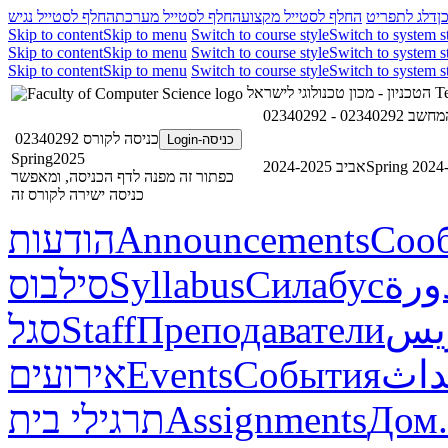
ן
דלג לתפריט
החלף לסטייל מקצוע
החלף לסטייל מערכת
החלף לסטייל נגיש
Skip to content
Skip to menu
Switch to course style
Switch to system s
Skip to content
Skip to menu
Switch to course style
Switch to system s
Skip to content
Skip to menu
Switch to course style
Switch to system s
Te
הטכניון - מכון טכנולוגי לישראל
עי המחשב
כניסה לקורס 02340292
כניסה-Login
Spring2025
Spring 2024
אביב 2024-2025
כפתור זה מפנה לדף הכניסה, ומאפשר
כניסה ישירה לקורס זה
Соо
Announcements
הודעות
ورة
Силабус
Syllabus
סילבוס
ريس
Преподаватели
Staff
סגל
داث
События
Events
אירועים
Дом.
Assignments
תרגילי בית