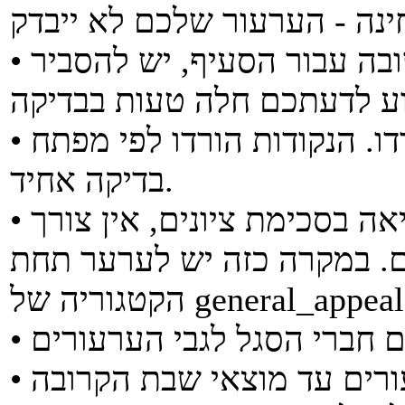
• לאחר שאתם מקלידים את התשובה עבור הסעיף, יש להסביר
• נא לא לערער על כמות הנקודות שירדו. הנקודות הורדו לפי מפתח
בדיקה אחיד.
• במידה והנכם מערערים על שגיאה בסכימת ציונים, אין צורך
. במקרה כזה יש לערער תחת
גוריה של general_appeals.