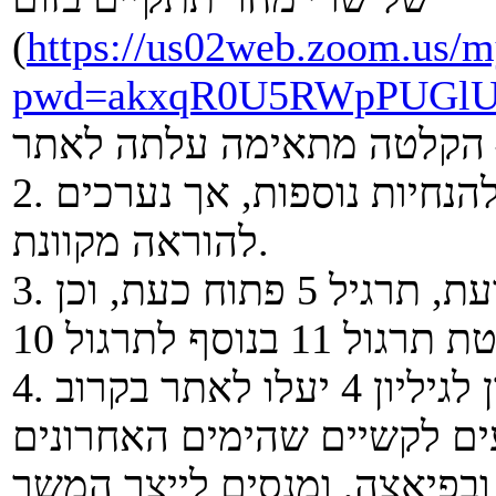
(
https://us02web.zoom.us/m
pwd=akxqR0U5RWpPUGlU
2. לגבי המשך השבוע אנו ממתינים להנחיות נוספות, אך נערכים
להוראה מקוונת.
3. לאלו מכם שמעוניינים בהסחת הדעת, תרגיל 5 פתוח כעת, וכן
עים לקשיים שהימים האחרונים
 ובפיאצה, ומנסים לייצר המשך