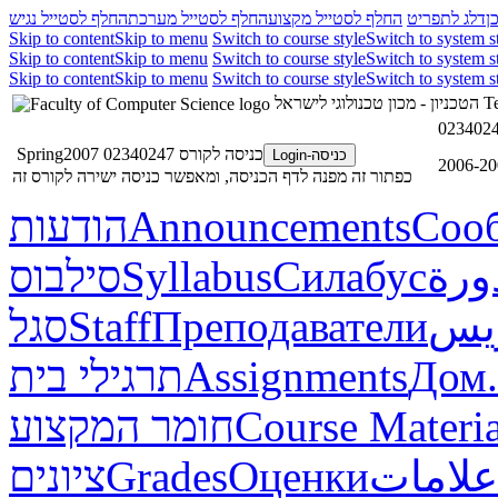
ן
דלג לתפריט
החלף לסטייל מקצוע
החלף לסטייל מערכת
החלף לסטייל נגיש
Skip to content
Skip to menu
Switch to course style
Switch to system s
Skip to content
Skip to menu
Switch to course style
Switch to system s
Skip to content
Skip to menu
Switch to course style
Switch to system s
הטכניון - מכון טכנולוגי לישראל
Te
כניסה לקורס 02340247 Spring2007
כניסה-Login
כפתור זה מפנה לדף הכניסה, ומאפשר כניסה ישירה לקורס זה
הודעות
Announcements
Соо
סילבוס
Syllabus
Силабус
ورة
סגל
Staff
Преподаватели
ريس
תרגילי בית
Assignments
Дом.
חומר המקצוע
Course Materia
ציונים
Grades
Оценки
علامات